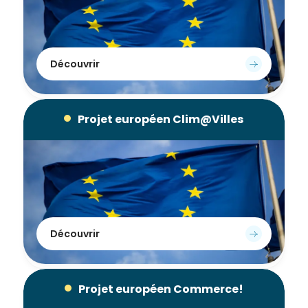
de la
Ville et
de ses
partenaires.
Découvrir
(*Champs
obligatoires)
Projet européen Clim@Villes
Si vous
êtes déjà
inscrit(e)
et que
vous
voulez
vous
Découvrir
désinscrire
cliquez ici
.
Projet européen Commerce!