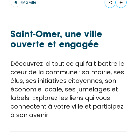
merci
Ma ville
de
remplir
ce
formulaire.
Saint-Omer, une ville
Vous
ouverte et engagée
recevrez
un
Découvrez ici tout ce qui fait battre le
mail
avec
cœur de la commune : sa mairie, ses
un lien
élus, ses initiatives citoyennes, son
vers la
économie locale, ses jumelages et
publication.
labels. Explorez les liens qui vous
Merci
connectent à votre ville et participez
de votre
à son avenir.
intérêt
pour
l'actualité