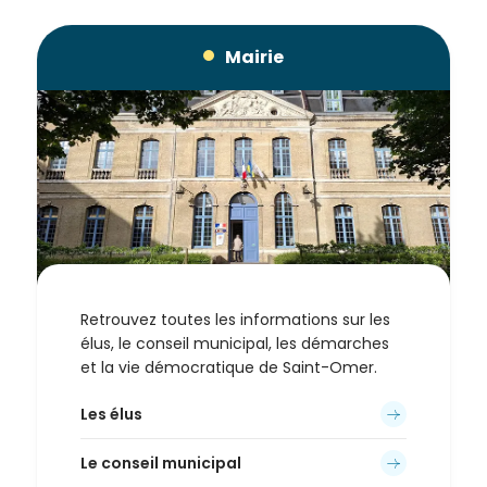
de la
Ville et
Mairie
de ses
partenaires.
(*Champs
obligatoires)
Si vous
êtes déjà
inscrit(e)
et que
vous
Retrouvez toutes les informations sur les
voulez
élus, le conseil municipal, les démarches
vous
et la vie démocratique de Saint-Omer.
désinscrire
cliquez ici
.
Les élus
Le conseil municipal