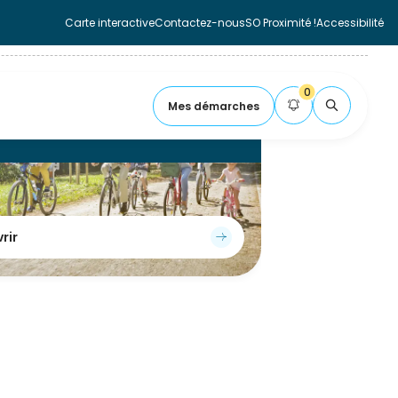
Carte interactive
Contactez-nous
SO Proximité !
Accessibilité
Fermer la carte
0
Mes démarches
Aide à l'achat
FLASH
rir