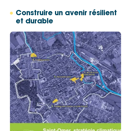
de la
Ville et
Construire un avenir résilient
de ses
et durable
partenaires.
(*Champs
obligatoires)
Si vous
êtes déjà
inscrit(e)
et que
vous
voulez
vous
désinscrire
cliquez ici
.