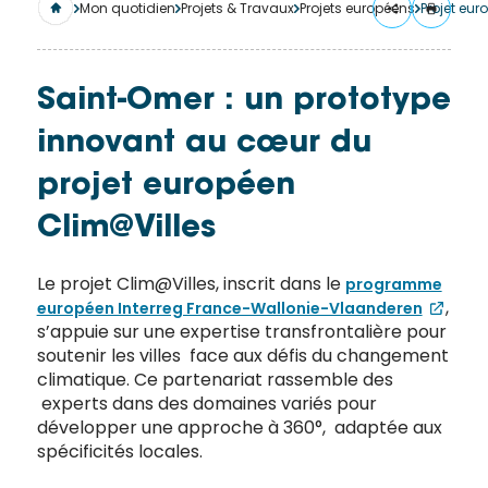
merci
Mon quotidien
Projets & Travaux
Projets européens
Projet eur
de
remplir
ce
Saint-Omer : un prototype
formulaire.
innovant au cœur du
Vous
recevrez
projet européen
un
mail
Clim@Villes
avec
un lien
Le projet Clim@Villes, inscrit dans le
programme
vers la
,
européen Interreg France-Wallonie-Vlaanderen
s’appuie sur une expertise transfrontalière pour
publication.
soutenir les villes face aux défis du changement
Merci
climatique. Ce partenariat rassemble des
de votre
experts dans des domaines variés pour
intérêt
développer une approche à 360°, adaptée aux
pour
spécificités locales.
l'actualité