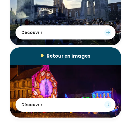
de la
Ville et
de ses
partenaires.
(*Champs
Découvrir
obligatoires)
Retour en images
Si vous
êtes déjà
inscrit(e)
et que
vous
voulez
vous
désinscrire
Découvrir
cliquez ici
.