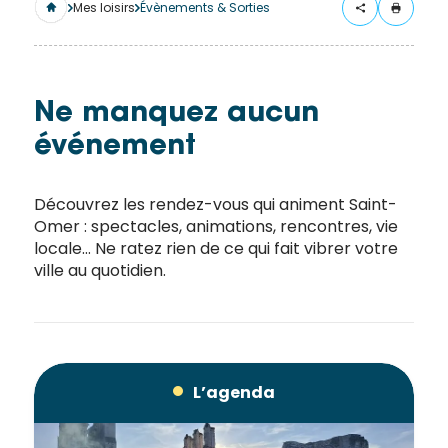
merci
Mes loisirs
Évènements & Sorties
de
remplir
ce
formulaire.
Ne manquez aucun
Vous
événement
recevrez
un
Découvrez les rendez-vous qui animent Saint-
mail
Omer : spectacles, animations, rencontres, vie
avec
locale… Ne ratez rien de ce qui fait vibrer votre
un lien
ville au quotidien.
vers la
publication.
Merci
de votre
intérêt
L’agenda
pour
l'actualité