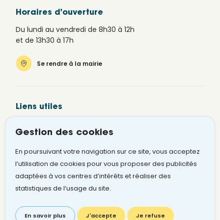
Horaires d'ouverture
Du lundi au vendredi de 8h30 à 12h
et de 13h30 à 17h
Se rendre à la mairie
Liens utiles
Newsletter
Gestion des cookies
Alerte SMS
En poursuivant votre navigation sur ce site, vous acceptez
Signaler un problème
l’utilisation de cookies pour vous proposer des publicités
adaptées à vos centres d’intérêts et réaliser des
statistiques de l’usage du site.
Mentions légales
Cookies
RGPD Ville
RGPD CCAS
Plan du site
Accessibilité
En savoir plus
J'accepte
Je refuse