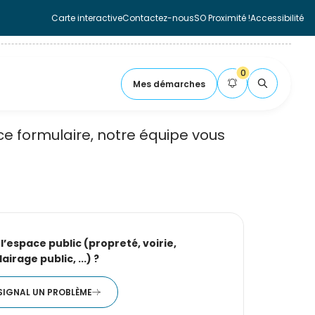
Carte interactive
Contactez-nous
SO Proximité !
Accessibilité
Fermer la carte
0
Mes démarches
 formulaire, notre équipe vous
FLASH
s
l’espace public (propreté, voirie,
lairage public, ...) ?
 SIGNAL UN PROBLÈME