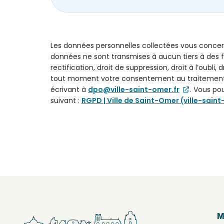
Les données personnelles collectées vous concer
données ne sont transmises à aucun tiers à des f
rectification, droit de suppression, droit à l’oubli, 
tout moment votre consentement au traitement d
écrivant à
dpo@ville-saint-omer.fr
. Vous po
suivant :
RGPD | Ville de Saint-Omer (ville-saint
Confirmation
d’envoie
Bonjour,
Nous
avons
bien
réceptionné
votre
M