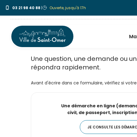
Aller
Nous contacter
03 21 98 40 88
|
Ouverte, jusqu'à 17h
au
contenu
principal
Ma 
Contactez-nous
Une question, une demande ou un 
répondra rapidement.
Avant d'écrire dans ce formulaire, vérifiez si vo
Une démarche en ligne (demand
civil, de passeport, inscription 
JE CONSULTE LES DÉMAR