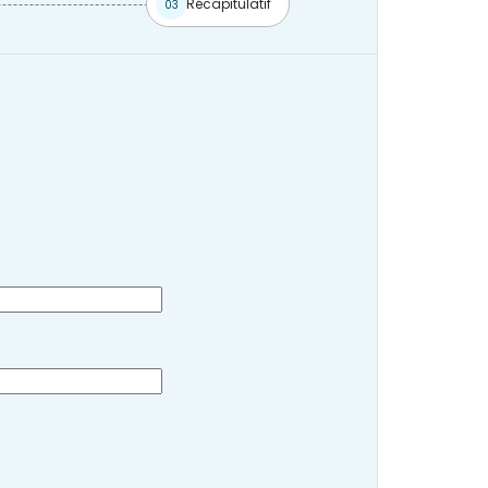
Récapitulatif
03