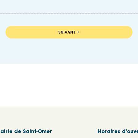
SUIVANT
tulatif
tulatif
itulatif
airie de Saint-Omer
Horaires d'ouv