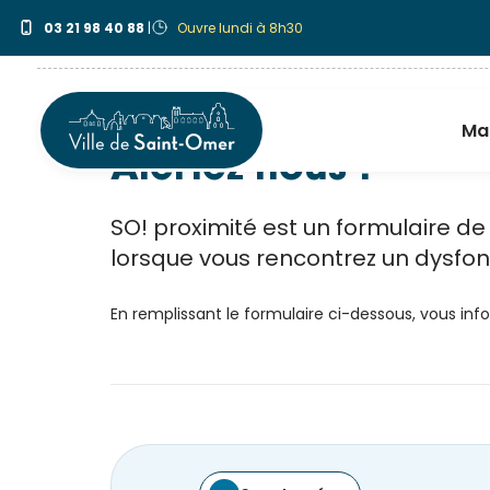
Aller
SO! Proximité
03 21 98 40 88
|
Ouvre lundi à 8h30
au
contenu
principal
Ma 
Alertez-nous !
SO! proximité est un formulaire d
lorsque vous rencontrez un dysfoncti
En remplissant le formulaire ci-dessous, vous inf