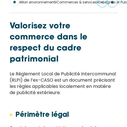
merci
Mon environnement
Commerces & services
Enseignes et Publ
de
remplir
ce
Valorisez votre
formulaire.
commerce dans le
Vous
recevrez
respect du cadre
un
mail
patrimonial
avec
un lien
Le Règlement Local de Publicité Intercommunal
vers la
(RLPI) de l’ex-CASO est un document précisant
les règles applicables localement en matière
publication.
de publicité extérieure.
Merci
de votre
intérêt
Périmètre légal
pour
l'actualité