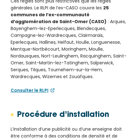
Ces règles sont plus restrictives que les règles
de la
générales. Le RLPI de l’ex-CASO couvre les
25
Ville et
communes de l’ex-communauté
de ses
d’agglomération de Saint-Omer (CASO)
: Arques,
partenaires.
Bayenghem-lez-Eperlecques, Blendecques,
(*Champs
Campagne-lez-Wardrecques, Clairmarais,
obligatoires)
Eperlecques, Hallines, Helfaut, Houlle, Longuenesse,
Mentque-Nortbécourt, Moringhem, Moulle,
Nordausques, Nort-Leulinghem, Racquinghem, Saint-
Si vous
Omer, Saint-Martin-lez-Tatinghem, Salperwick,
êtes déjà
Serques, Tilques, Tournehem-sur-la-Hem,
inscrit(e)
Wardrecques, Wizernes et Zouafques.
et que
vous
Consulter le RLPI
voulez
vous
désinscrire
Procédure d’installation
cliquez ici
.
L’installation d’une publicité ou d’une enseigne doit
être conforme à des conditions de densité et de