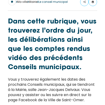
merci
Ma ville
Mairie
Le conseil municipal
de
remplir
ce
Dans cette rubrique, vous
formulaire.
trouverez l’ordre du jour,
Vous
recevrez
les délibérations ainsi
un
mail
que les comptes rendus
avec
vidéo des précédents
un lien
vers la
Conseils municipaux.
publication.
Merci
Vous y trouverez également les dates des
de votre
prochains Conseils municipaux, qui se tiendront
intérêt
à la Mairie, salle Jean-Jacques Delvaux. Vous
pouvez y assister ou les suivre en direct sur la
pour
page Facebook de la Ville de Saint-Omer.
l'actualité