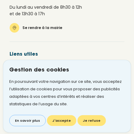
Du lundi au vendredi de 8h30 à 12h
et de 13h30 à 17h
Se rendre à la mairie
Liens utiles
Newsletter
Gestion des cookies
Alerte SMS
En poursuivant votre navigation sur ce site, vous acceptez
Signaler un problème
l’utilisation de cookies pour vous proposer des publicités
adaptées à vos centres d’intérêts et réaliser des
statistiques de l’usage du site.
Mentions légales
Cookies
RGPD Ville
RGPD CCAS
Plan du site
Accessibilité
En savoir plus
J'accepte
Je refuse