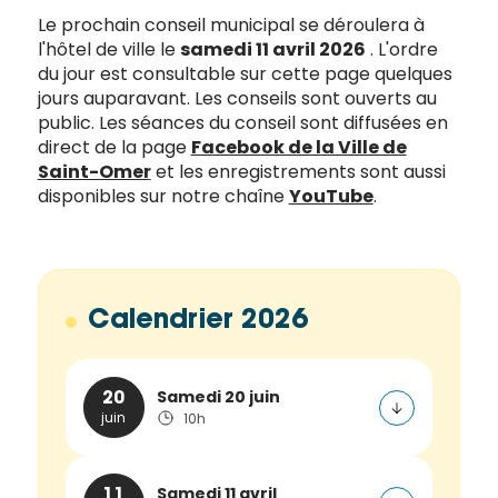
de la
Le prochain conseil municipal se déroulera à
Ville et
l'hôtel de ville le
samedi 11 avril 2026
. L'ordre
de ses
du jour est consultable sur cette page quelques
partenaires.
jours auparavant. Les conseils sont ouverts au
(*Champs
public. Les séances du conseil sont diffusées en
obligatoires)
direct de la page
Facebook de la Ville de
Saint-Omer
et les enregistrements sont aussi
disponibles sur notre chaîne
YouTube
.
Si vous
êtes déjà
inscrit(e)
et que
vous
Calendrier 2026
voulez
vous
désinscrire
Samedi 20 juin
20
cliquez ici
.
juin
10h
Samedi 11 avril
11