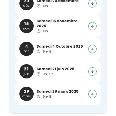
Samedi 20 décembre
20
déc.
10h
Samedi 15 novembre
15
2025
nov.
10h
Samedi 4 Octobre 2025
4
oct.
9h-13h
Samedi 21 juin 2025
21
juin
9h-13h
Samedi 29 mars 2025
29
mars
9h-13h
Samedi
Samedi
Samedi
Samedi
Samedi