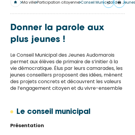
merci
Ma ville
Participation citoyenne
de
remplir
ce
Donner la parole aux
formulaire.
plus jeunes !
Vous
recevrez
un
Le Conseil Municipal des Jeunes Audomarois
permet aux élèves de primaire de s’initier à la
mail
vie démocratique. Élus par leurs camarades, les
avec
jeunes conseillers proposent des idées, mènent
un lien
des projets concrets et découvrent les valeurs
vers la
de l’engagement citoyen et du vivre-ensemble
publication.
Merci
de votre
Le conseil municipal
intérêt
pour
Présentation
l'actualité