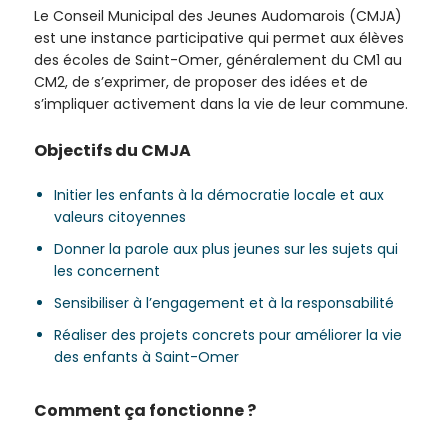
de la
Le Conseil Municipal des Jeunes Audomarois (CMJA)
Ville et
est une instance participative qui permet aux élèves
de ses
des écoles de Saint-Omer, généralement du CM1 au
partenaires.
CM2, de s’exprimer, de proposer des idées et de
s’impliquer activement dans la vie de leur commune.
(*Champs
obligatoires)
Objectifs du CMJA
Si vous
Initier les enfants à la démocratie locale et aux
êtes déjà
valeurs citoyennes
inscrit(e)
Donner la parole aux plus jeunes sur les sujets qui
et que
les concernent
vous
voulez
Sensibiliser à l’engagement et à la responsabilité
vous
Réaliser des projets concrets pour améliorer la vie
désinscrire
des enfants à Saint-Omer
cliquez ici
.
Comment ça fonctionne ?