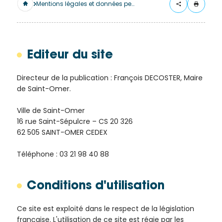
merci
Mentions légales et données personnelles
de
remplir
ce
formulaire.
Editeur du site
Vous
recevrez
Directeur de la publication : François DECOSTER, Maire
de Saint-Omer.
un
mail
Ville de Saint-Omer
avec
16 rue Saint-Sépulcre – CS 20 326
un lien
62 505 SAINT-OMER CEDEX
vers la
publication.
Téléphone : 03 21 98 40 88
Merci
de votre
Conditions d'utilisation
intérêt
pour
Ce site est exploité dans le respect de la législation
l'actualité
française. L'utilisation de ce site est régie par les