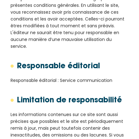
de la
présentes conditions générales. En utilisant le site,
Ville et
vous reconnaissez avoir pris connaissance de ces
de ses
conditions et les avoir acceptées. Celles-ci pourront
partenaires.
êtres modifiées à tout moment et sans préavis.
L'éditeur ne saurait être tenu pour responsable en
(*Champs
aucune manière d’une mauvaise utilisation du
obligatoires)
service.
Si vous
Responsable éditorial
êtes déjà
inscrit(e)
et que
Responsable éditorial : Service communication
vous
voulez
Limitation de responsabilité
vous
désinscrire
cliquez ici
.
Les informations contenues sur ce site sont aussi
précises que possibles et le site est périodiquement
remis à jour, mais peut toutefois contenir des
inexactitudes, des omissions ou des lacunes. Si vous