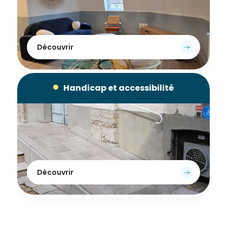
de la
Ville et
de ses
partenaires.
Découvrir
(*Champs
obligatoires)
Handicap et accessibilité
Si vous
êtes déjà
inscrit(e)
et que
vous
voulez
vous
Découvrir
désinscrire
cliquez ici
.