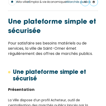
merci
Ma ville
Emploi & vie économique
Marchés publics
de
remplir
ce
Une plateforme simple et
formulaire.
sécurisée
Vous
recevrez
un
Pour satisfaire ses besoins matériels ou de
services, la ville de Saint-Omer émet
mail
régulièrement des offres de marchés publics.
avec
un lien
vers la
Une plateforme simple et
publication.
Merci
sécurisé
de votre
Présentation
intérêt
pour
La Ville dispose d’un profil Acheteur, outil de
l'actualité
centralisation des marchés publics lancés par la