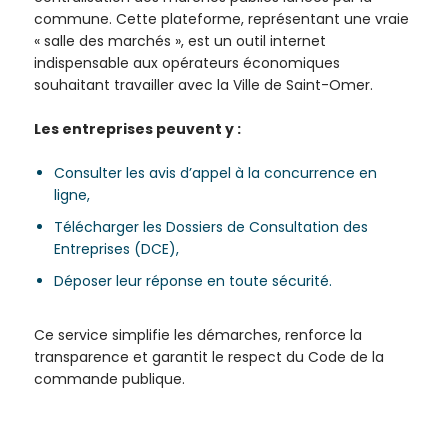
de la
commune. Cette plateforme, représentant une vraie
Ville et
« salle des marchés », est un outil internet
de ses
indispensable aux opérateurs économiques
partenaires.
souhaitant travailler avec la Ville de Saint-Omer.
(*Champs
obligatoires)
Les entreprises peuvent y :
Consulter les avis d’appel à la concurrence en
Si vous
ligne,
êtes déjà
Télécharger les Dossiers de Consultation des
inscrit(e)
Entreprises (DCE),
et que
vous
Déposer leur réponse en toute sécurité.
voulez
vous
Ce service simplifie les démarches, renforce la
désinscrire
transparence et garantit le respect du Code de la
cliquez ici
.
commande publique.