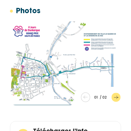
Photos
01
/
02