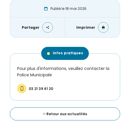
de la
Ville et
Publié le 18 mai 2026
de ses
partenaires.
Partager
Imprimer
(*Champs
obligatoires)
Infos pratiques
Si vous
êtes déjà
inscrit(e)
Pour plus d'informations, veuillez contacter la
et que
Police Municipale
vous
voulez
03 21 39 61 20
vous
désinscrire
cliquez ici
.
Retour aux actualités