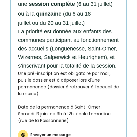
de la
une
session complète
(6 au 31 juillet)
Ville et
ou à la
quinzaine
(du 6 au 18
de ses
juillet ou du 20 au 31 juillet)
partenaires.
La priorité est donnée aux enfants des
(*Champs
obligatoires)
communes participant au fonctionnement
des accueils (Longuenesse, Saint-Omer,
Wizernes, Salperwick et Heurighem), et
Si vous
êtes déjà
s’inscrivant pour la totalité de la session.
inscrit(e)
Une pré-inscription est obligatoire par mail,
et que
puis le dossier est à déposer lors d'une
vous
permanence (dossier à retrouver à l'accueil de
voulez
la mairie)
vous
désinscrire
Date de la permanence à Saint-Omer :
cliquez ici
.
Samedi 13 juin, de 9h à 12h, école Lamartine
(rue de la Poissonnerie)
Envoyer un message