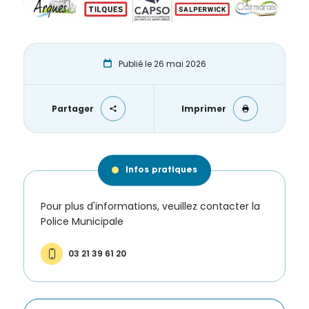
de la
Ville et
de ses
partenaires.
Publié le 26 mai 2026
(*Champs
obligatoires)
Partager
Imprimer
Si vous
êtes déjà
inscrit(e)
Infos pratiques
et que
vous
Pour plus d'informations, veuillez contacter la
voulez
Police Municipale
vous
désinscrire
cliquez ici
.
03 21 39 61 20