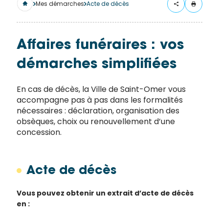
merci
Mes démarches
Acte de décès
de
remplir
ce
Affaires funéraires : vos
formulaire.
démarches simplifiées
Vous
recevrez
un
En cas de décès, la Ville de Saint-Omer vous
accompagne pas à pas dans les formalités
mail
nécessaires : déclaration, organisation des
avec
obsèques, choix ou renouvellement d’une
un lien
concession.
vers la
publication.
Merci
Acte de décès
de votre
intérêt
Vous pouvez obtenir un extrait d’acte de décès
pour
en :
l'actualité