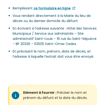
de la
Ville et
Remplissant
ce formulaire en ligne
de ses
Vous rendant directement à la Mairie du lieu de
partenaires.
décès ou du dernier domicile du défunt
(*Champs
En écrivant à l’adresse suivante : Hôtel des Services
obligatoires)
Municipaux / Service aux administrés – Site
administratif Saint-Louis – 16 rue du Saint-Sépulcre
– BP 20326 – 62505 Saint-Omer Cedex.
Si vous
êtes déjà
En précisant le nom, prénom, date de décès, et
inscrit(e)
l’adresse à laquelle l’extrait doit vous être envoyé.
et que
vous
voulez
vous
désinscrire
cliquez ici
.
Elément à fournir :
Préciser le nom et
prénom du défunt et la date du décès.