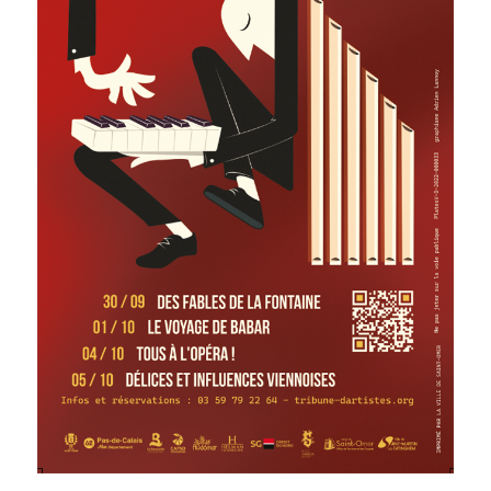
de la
Ville et
de ses
partenaires.
(*Champs
obligatoires)
Si vous
êtes déjà
inscrit(e)
et que
vous
voulez
vous
désinscrire
cliquez ici
.