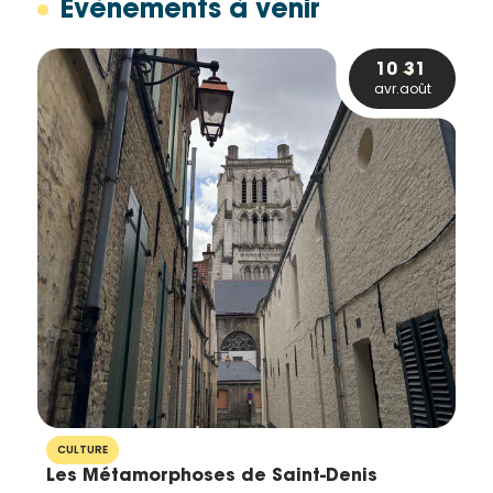
Évènements à venir
10
31
avr.
août
CULTURE
Les Métamorphoses de Saint-Denis