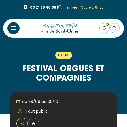
Aller
03 21 98 40 88
|
Fermée - Ouvre à 8h30
au
contenu
principal
0
FLASH
Pour
LOISIRS
être
informé(e)
FESTIVAL ORGUES ET
de la
COMPAGNIES
mise
en
ligne
des
du 29/09 au 05/10
publications
Tout public
de la
Ville,